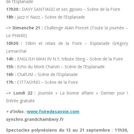
de l’Esplanade
17h30 :
DAVY SANTIAGO et ses gipsies – Scène de la Foire
18h :
Jazz n’ Nazz – Scène de l’Esplanade
–> Dimanche 21 :
Challenge Alain Poncet (Toute la journée –
Le PHARE)
10h30 :
10km et relais de la Foire – Esplanade Grégory
Lemarchal
14h :
ENGLISH MAN IN N.Y, tribute Sting – Scène de la Foire
15h :
Echo du Mont Charvin – Scène de l’Esplanade
16h :
Chal’UM – Scène de l’Esplanade
17h :
CITTADINO – Scène de la Foire
–> Lundi 22 :
Journée « La bonne affaire » Dernier jour !
Entrée gratuite
+ d’infos :
www.foiredesavoie.com
synchro.grandchambery.fr
Spectacles polynésiens du 13 au 21 septembre : 11h30,