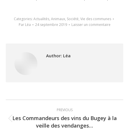
Categories:
Actualités
,
Animaux
,
Société
,
Vie des communes
Par
Léa
24 septembre 2019
Laisser un commentaire
Author:
Léa
Post
PREVIOUS
navigation
Les Commandeurs des vins du Bugey à la
Previous
veille des vendanges…