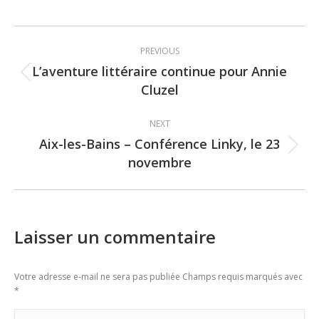
Post
PREVIOUS
navigation
L’aventure littéraire continue pour Annie
Previous
Cluzel
post:
NEXT
Aix-les-Bains – Conférence Linky, le 23
Next
novembre
post:
Laisser un commentaire
Votre adresse e-mail ne sera pas publiée Champs requis marqués avec
*
Commentaire