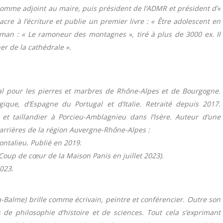
 comme adjoint au maire, puis président de l’ADMR et président d’«
acre à l’écriture et publie un premier livre : « Être adolescent en
roman : « Le ramoneur des montagnes », tiré à plus de 3000 ex. Il
her de la cathédrale ».
al pour les pierres et marbres de Rhône-Alpes et de Bourgogne.
ue, d’Espagne du Portugal et d’Italie. Retraité depuis 2017.
 et taillandier à Porcieu-Amblagnieu dans l’Isère. Auteur d’une
 carrières de la région Auvergne-Rhône-Alpes :
Montalieu. Publié en 2019.
x Coup de cœur de la Maison Panis en juillet 2023).
023.
la-Balme) brille comme écrivain, peintre et conférencier. Outre son
 de philosophie d’histoire et de sciences. Tout cela s’exprimant