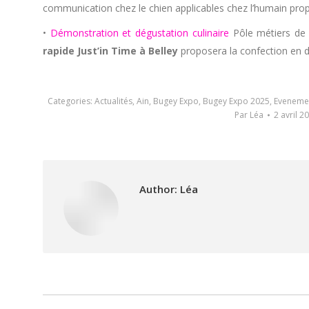
communication chez le chien applicables chez l’humain pr
•
Démonstration et dégustation culinaire
Pôle métiers de
rapide Just’in Time à Belley
proposera la confection en di
Categories:
Actualités
,
Ain
,
Bugey Expo
,
Bugey Expo 2025
,
Evenemen
Par
Léa
2 avril 2
Author:
Léa