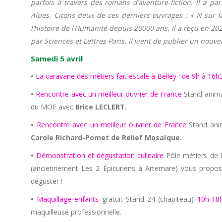
parfois à travers des romans d’aventure-fiction. Il a p
Alpes. Citons deux de ces derniers ouvrages : « N sur 
l’histoire de l’Humanité depuis 20000 ans. Il a reçu en 2
par Sciences et Lettres Paris. Il vient de publier un nouv
Samedi 5 avril
•
La caravane des métiers fait escale à Belley ! de 9h à 16h
•
Rencontre avec un meilleur ouvrier de France
Stand anima
du MOF avec
Brice LECLERT.
•
Rencontre avec un meilleur ouvrier de France
Stand ani
Carole Richard-Pomet de Relief Mosaïque.
•
Démonstration et dégustation culinaire
Pôle métiers de
(anciennement Les 2 Épicuriens à Artemare) vous proposer
déguster !
•
Maquillage enfants
gratuit Stand 24 (chapiteau)
10h-18
maquilleuse professionnelle.