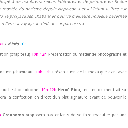
articipé à de nombreux salons littéraires et de peinture en Rhône
la montée du nazisme depuis Napoléon » et « Histum », livre sur
020, le prix Jacques Chabannes pour la meilleure nouvelle décernée
eau livre : « Voyage au-delà des apparences ».
30
+ d’info
ICI
tion (chapiteau)
10h-12h
Présentation du métier de photographe et
mation (chapiteau)
10h-12h
Présentation de la mosaïque d’art avec
 bouche (boulodrome)
10h-12h
Hervé Riou,
artisan boucher-traiteur
a la confection en direct d’un plat signature avant de pouvoir le
h
Groupama
proposera aux enfants de se faire maquiller par une