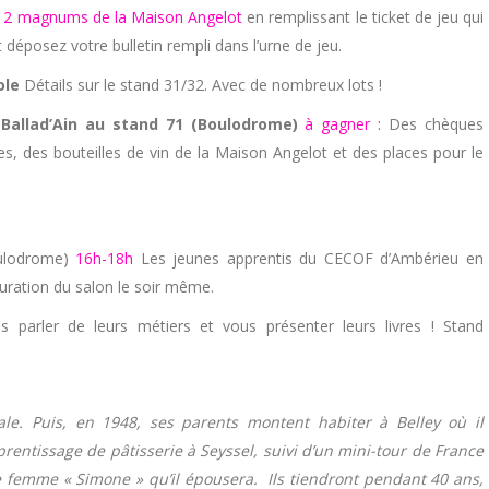
 2 magnums de la Maison Angelot
en remplissant le ticket de jeu qui
 déposez votre bulletin rempli dans l’urne de jeu.
ole
Détails sur le stand 31/32. Avec de nombreux lots !
 Ballad’Ain au stand 71 (Boulodrome)
à gagner :
Des chèques
, des bouteilles de vin de la Maison Angelot et des places pour le
ulodrome)
16h-18h
Les jeunes apprentis du CECOF d’Ambérieu en
guration du salon le soir même.
s parler de leurs métiers et vous présenter leurs livres ! Stand
le. Puis, en 1948, ses parents montent habiter à Belley où il
prentissage de pâtisserie à Seyssel, suivi d’un mini-tour de France
ne femme « Simone » qu’il épousera. Ils tiendront pendant 40 ans,