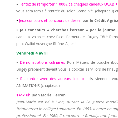
•
Tentez de remporter 1 000€ de chèques cadeaux UCAB +
vous sera remis à l’entrée du salon Stand N°1 (chapiteau) et
•
Jeux concours et concours de dessin
par le Crédit Agric
•
Jeu concours « cherchez l’erreur »
par le journal
cadeaux valables chez Picot Primeurs et Bugey Côté fermes
parc Walibi Auvergne Rhône-Alpes !
Vendredi 4 avril
•
Démonstrations culinaires
Pôle Métiers de bouche (bo
Bugey préparent devant vous le cocktail servi lors de l’inau
•
Rencontre avec des auteurs locaux :
ils viennent vou
ANIMATIONS (chapiteau)
14h-16h
Jean Marie Terron
Jean-Marie est né à Lyon, durant la 2e guerre mondia
fréquentera le collège Lamartine. En 1953, il entre en ap
professionnel. En 1960, il rencontre à Rumilly, une jeu