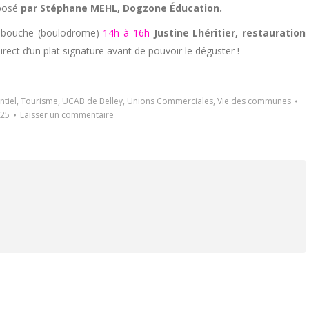
oposé
par Stéphane MEHL, Dogzone Éducation.
 bouche (boulodrome)
14h à 16h
Justine Lhéritier, restauration
rect d’un plat signature avant de pouvoir le déguster !
tiel
,
Tourisme
,
UCAB de Belley
,
Unions Commerciales
,
Vie des communes
025
Laisser un commentaire