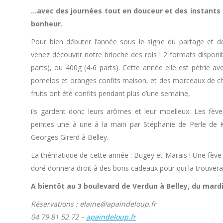
…avec des journées tout en douceur et des instants 
bonheur.
Pour bien débuter l’année sous le signe du partage et 
venez découvrir notre brioche des rois ! 2 formats disponi
parts), ou 400g (4-6 parts). Cette année elle est pétrie av
pomelos et oranges confits maison, et des morceaux de ch
fruits ont été confits pendant plus d’une semaine,
ils gardent donc leurs arômes et leur moelleux. Les fève
peintes une à une à la main par Stéphanie de Perle de K
Georges Girerd à Belley.
La thématique de cette année : Bugey et Marais ! Une fève 
doré donnera droit à des bons cadeaux pour qui la trouvera
A bientôt au 3 boulevard de Verdun à Belley, du mard
Réservations : elaine@apaindeloup.fr
04 79 81 52 72 –
apaindeloup.fr