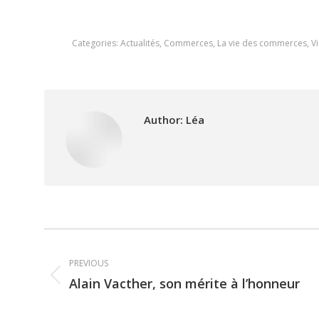
Categories:
Actualités
,
Commerces
,
La vie des commerces
,
V
Author:
Léa
Post
PREVIOUS
navigation
Alain Vacther, son mérite à l’honneur
Previous
post: