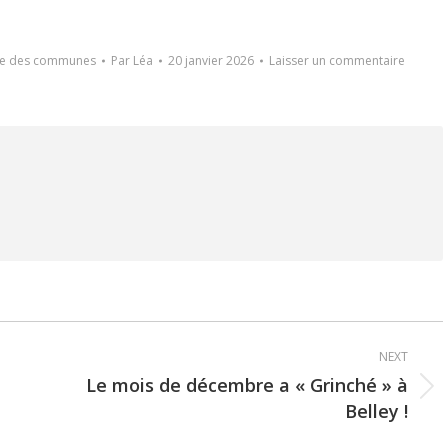
ie des communes
Par
Léa
20 janvier 2026
Laisser un commentaire
NEXT
Le mois de décembre a « Grinché » à
Next
Belley !
post: