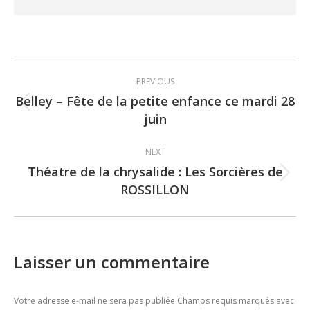
Post
PREVIOUS
navigation
Belley – Fête de la petite enfance ce mardi 28
Previous
juin
post:
NEXT
Théatre de la chrysalide : Les Sorcières de
Next
ROSSILLON
post:
Laisser un commentaire
Votre adresse e-mail ne sera pas publiée Champs requis marqués avec