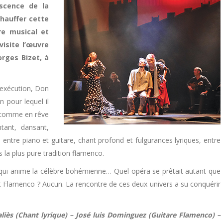
escence de la
chauffer cette
re musical et
visite l’œuvre
rges Bizet, à
 exécution, Don
 pour lequel il
t comme en rêve
tant, dansant,
ntre piano et guitare, chant profond et fulgurances lyriques, entre
s la plus pure tradition flamenco.
qui anime la célèbre bohémienne… Quel opéra se prêtait autant que
rt Flamenco ? Aucun. La rencontre de ces deux univers a su conquérir
aliès (Chant lyrique) – José luis Dominguez (Guitare Flamenco) –