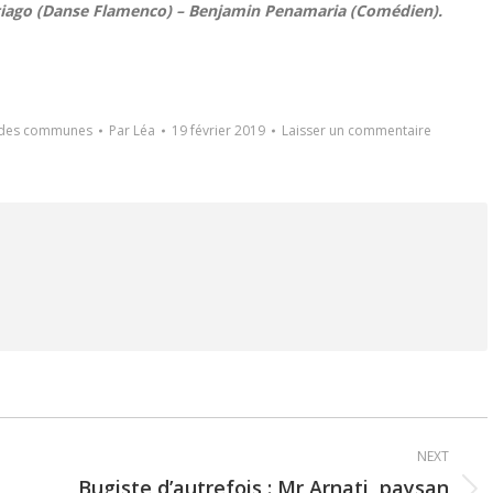
ntiago (Danse Flamenco) – Benjamin Penamaria (Comédien).
 des communes
Par
Léa
19 février 2019
Laisser un commentaire
NEXT
Bugiste d’autrefois : Mr Arnati, paysan