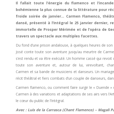
Il fallait toute l’énergie du flamenco et l’incand
bohémienne la plus connue de la littérature pour ré
froide soirée de janvier… Carmen Flamenco, théât
dansé, présenté à l’Intégral le 25 janvier dernier, re
immortelle de Prosper Mérimée et de l’opéra de Geo
travers un spectacle aux multiples facettes.
Du fond d’une prison andalouse, à quelques heures de son
José conte toute son aventure jusqu’au meurtre de Carmen
s’est rendu et va être exécuté. Un homme cassé qui revoi
toute son aventure et, autour de lui, virevoltant, chan
Carmen et sa bande de musiciens et danseurs. Un mariage e
récit théâtral et fiers combats d’un couple de danseurs, dan
Carmen flamenco, ou comment faire surgir le « Duende » 
Carmen à des variations et adaptations de ses airs vers l’A
le cœur du public de l’Intégral.
Avec : Luis de la Carrasca (Chant Flamenco) – Magali P