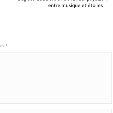
Next
entre musique et étoiles
post:
avec
*