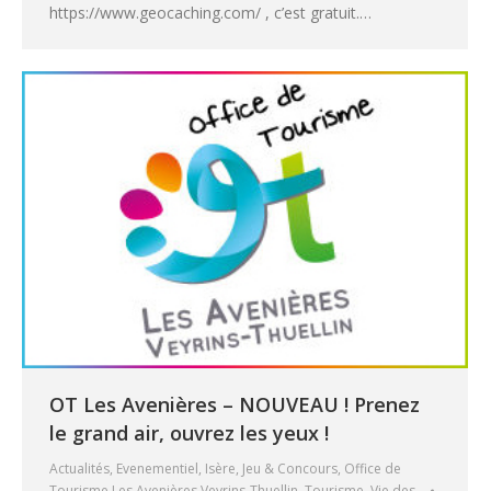
https://www.geocaching.com/ , c’est gratuit.…
OT Les Avenières – NOUVEAU ! Prenez
le grand air, ouvrez les yeux !
Actualités
,
Evenementiel
,
Isère
,
Jeu & Concours
,
Office de
Tourisme Les Avenières Veyrins-Thuellin
,
Tourisme
,
Vie des