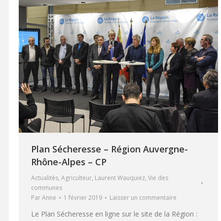
Plan Sécheresse – Région Auvergne-
Rhône-Alpes – CP
Actualités
,
Agriculteur
,
Laurent Wauquiez
,
Vie des
communes
Par
Anne
1 février 2019
Laisser un commentaire
Le Plan Sécheresse en ligne sur le site de la Région :