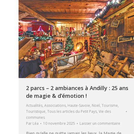
2 parcs – 2 ambiances à Andilly : 25 ans
de magie & d’émotion !
Actualités
,
Associations
,
Haute-Savoie
,
Noël
,
Tourisme
,
Touristique
,
Tous les articles du Petit Pays
,
Vie des
communes
Par
Léa
10 novembre 2025
Laisser un commentaire
Bien qu’elle ne quitte jamais les lieux, la Magie de