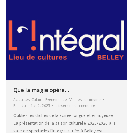
Que la magie opère…
Actualités
,
Culture
,
Evenementiel
,
Vie des communes
Par
Léa
4 août 2025
Laisser un commentaire
Oubliez les clichés de la soirée longue et ennuyeuse.
La présentation de la saison culturelle 2025/2026 à la
salle de spectacles l’Intégral située à Belley est