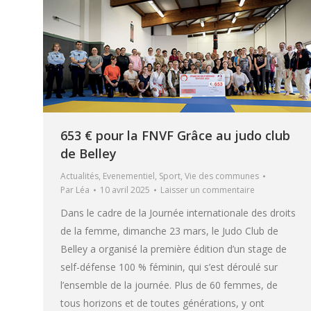
653 € pour la FNVF Grâce au judo club
de Belley
Actualités
,
Evenementiel
,
Sport
,
Vie des communes
Par
Léa
10 avril 2025
Laisser un commentaire
Dans le cadre de la Journée internationale des droits
de la femme, dimanche 23 mars, le Judo Club de
Belley a organisé la première édition d’un stage de
self-défense 100 % féminin, qui s’est déroulé sur
l’ensemble de la journée. Plus de 60 femmes, de
tous horizons et de toutes générations, y ont