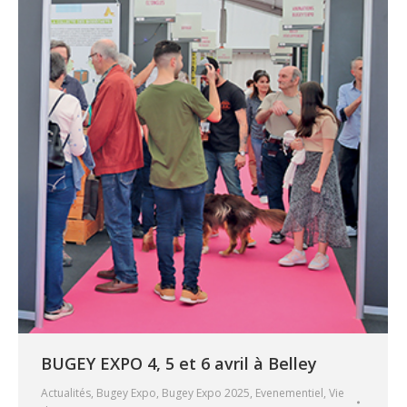
BUGEY EXPO 4, 5 et 6 avril à Belley
Actualités
,
Bugey Expo
,
Bugey Expo 2025
,
Evenementiel
,
Vie