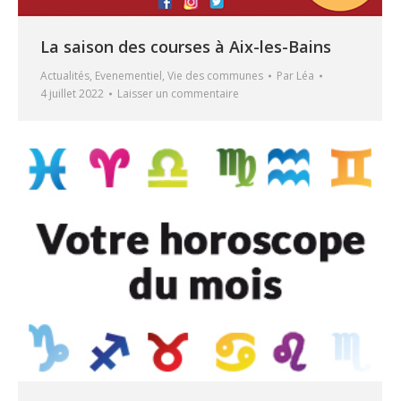
La saison des courses à Aix-les-Bains
Actualités
,
Evenementiel
,
Vie des communes
Par
Léa
4 juillet 2022
Laisser un commentaire