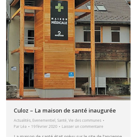
Culoz – La maison de santé inaugurée
Actualités
,
Evenementiel
,
Santé
,
Vie des communes
Par
Léa
19 février 2020
Laisser un commentaire
La maison de santé était prévu sur le site de l’ancienne