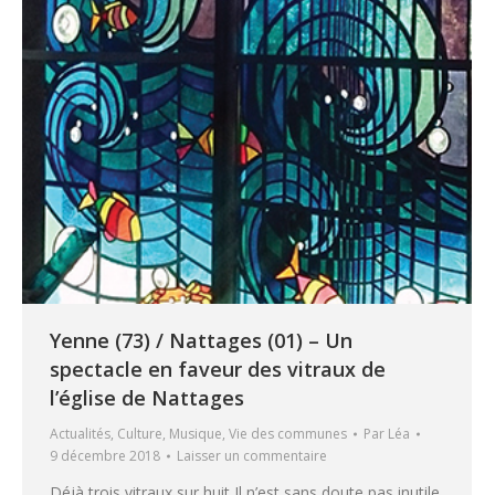
Yenne (73) / Nattages (01) – Un
spectacle en faveur des vitraux de
l’église de Nattages
Actualités
,
Culture
,
Musique
,
Vie des communes
Par
Léa
9 décembre 2018
Laisser un commentaire
Déjà trois vitraux sur huit Il n’est sans doute pas inutile