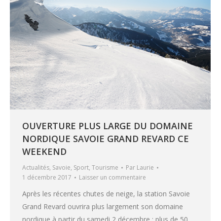
OUVERTURE PLUS LARGE DU DOMAINE
NORDIQUE SAVOIE GRAND REVARD CE
WEEKEND
Actualités
,
Savoie
,
Sport
,
Tourisme
Par
Laurie
1 décembre 2017
Laisser un commentaire
Après les récentes chutes de neige, la station Savoie
Grand Revard ouvrira plus largement son domaine
nordique à partir du samedi 2 décembre : plus de 50