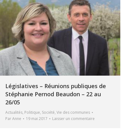
Législatives – Réunions publiques de
Stéphanie Pernod Beaudon – 22 au
26/05
Actualités
,
Politique
,
Société
,
Vie des communes
Par
Anne
19 mai 2017
Laisser un commentaire