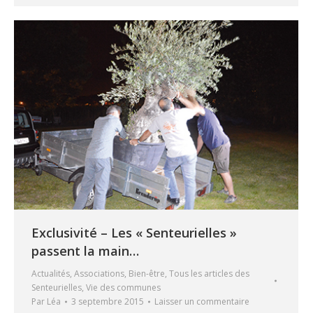
Exclusivité – Les « Senteurielles »
passent la main…
Actualités
,
Associations
,
Bien-être
,
Tous les articles des
Senteurielles
,
Vie des communes
Par
Léa
3 septembre 2015
Laisser un commentaire