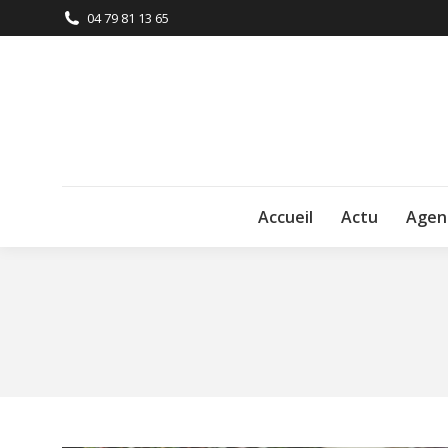
04 79 81 13 65
Accueil
Actu
Agen