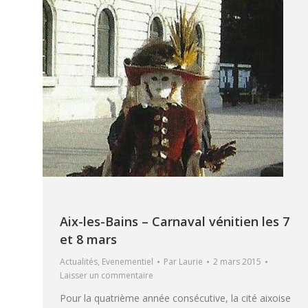
Aix-les-Bains – Carnaval vénitien les 7
et 8 mars
Actualités
,
Evenementiel
Par
Laurie
2 mars 2015
Laisser un commentaire
Pour la quatrième année consécutive, la cité aixoise