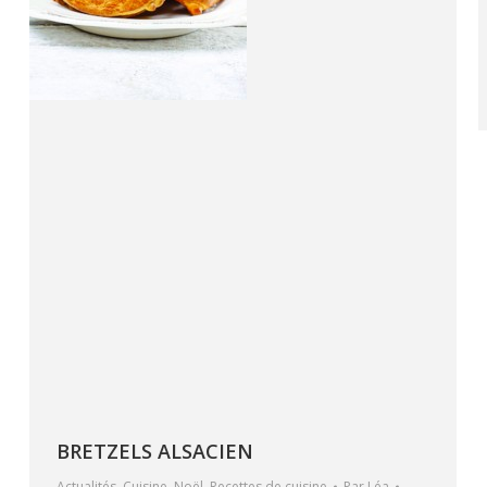
BRETZELS ALSACIEN
Actualités
,
Cuisine
,
Noël
,
Recettes de cuisine
Par
Léa