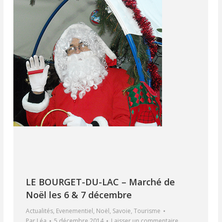
LE BOURGET-DU-LAC – Marché de
Noël les 6 & 7 décembre
Actualités
,
Evenementiel
,
Noël
,
Savoie
,
Tourisme
Par
Léa
5 décembre 2014
Laisser un commentaire