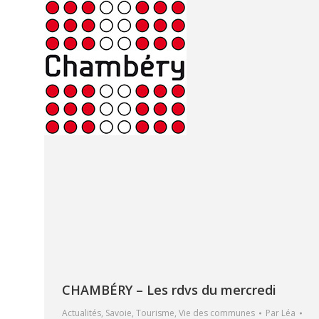
CHAMBÉRY – Les rdvs du mercredi
Actualités
,
Savoie
,
Tourisme
,
Vie des communes
Par
Léa