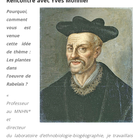
Rencontre avec Yves Monnier
Pourquoi,
comment
vous est
venue
cette idée
de thème :
Les plantes
dans
l’oeuvre de
Rabelais ?
«
Professeur
au MNHN*
et
directeur
du laboratoire d’ethnobiologie-biogéographie, je travaillais