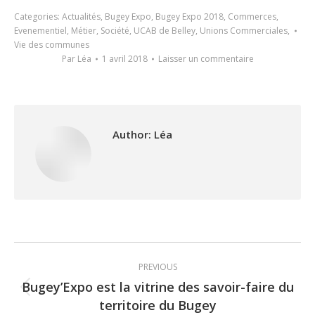
Categories:
Actualités
,
Bugey Expo
,
Bugey Expo 2018
,
Commerces
,
Evenementiel
,
Métier
,
Société
,
UCAB de Belley
,
Unions Commerciales
,
Vie des communes
Par
Léa
1 avril 2018
Laisser un commentaire
Author:
Léa
Post
PREVIOUS
navigation
Bugey’Expo est la vitrine des savoir-faire du
Previous
territoire du Bugey
post: