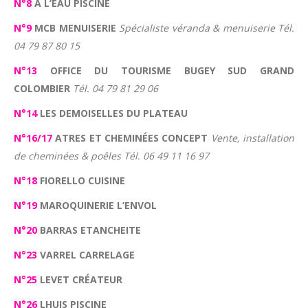
N°8
A L’EAU PISCINE
N°9
MCB MENUISERIE
Spécialiste véranda & menuiserie Tél.
04 79 87 80 15
N°13
OFFICE DU TOURISME BUGEY SUD GRAND
COLOMBIER
Tél. 04 79 81 29 06
N°14
LES DEMOISELLES DU PLATEAU
N°16/17
ATRES ET CHEMINÉES CONCEPT
Vente, installation
de cheminées & poêles Tél. 06 49 11 16 97
N°18
FIORELLO CUISINE
N°19
MAROQUINERIE L’ENVOL
N°20
BARRAS ETANCHEITE
N°23
VARREL CARRELAGE
N°25
LEVET CRÉATEUR
N°26
LHUIS PISCINE