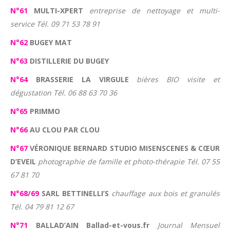
N°61
MULTI-XPERT
entreprise de nettoyage et multi-
service Tél. 09 71 53 78 91
N°62
BUGEY MAT
N°63
DISTILLERIE DU BUGEY
N°64
BRASSERIE LA VIRGULE
bières BIO visite et
dégustation Tél. 06 88 63 70 36
N°65
PRIMMO
N°66
AU CLOU PAR CLOU
N°67
VÉRONIQUE BERNARD STUDIO MISENSCENES & CŒUR
D’EVEIL
photographie de famille et photo-thérapie Tél. 07 55
67 81 70
N°68/69
SARL BETTINELLI’S
chauffage aux bois et granulés
Tél. 04 79 81 12 67
N°71
BALLAD’AIN Ballad-et-vous.fr
Journal Mensuel