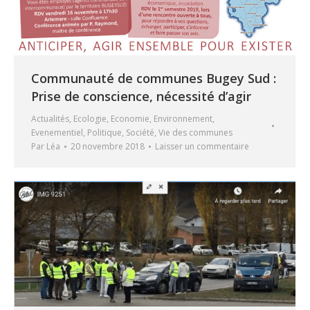
Communauté de communes Bugey Sud :
Prise de conscience, nécessité d’agir
Actualités
,
Ecologie
,
Economie
,
Environnement
,
Evenementiel
,
Politique
,
Société
,
Vie des communes
Par
Léa
20 novembre 2018
Laisser un commentaire