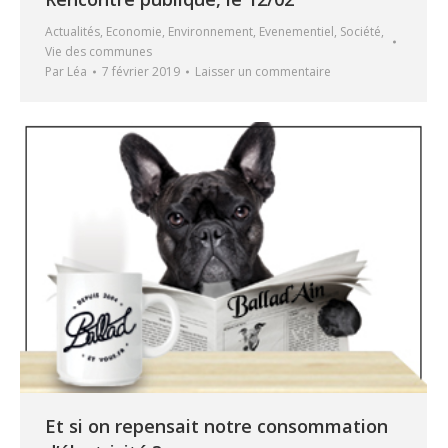
Actualités
,
Economie
,
Environnement
,
Evenementiel
,
Société
,
Vie des communes
Par
Léa
7 février 2019
Laisser un commentaire
Et si on repensait notre consommation