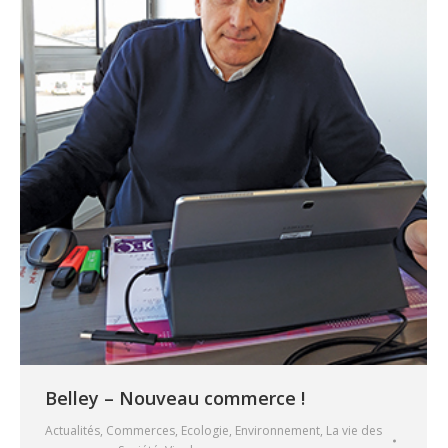
Belley – Nouveau commerce !
Actualités
,
Commerces
,
Ecologie
,
Environnement
,
La vie des