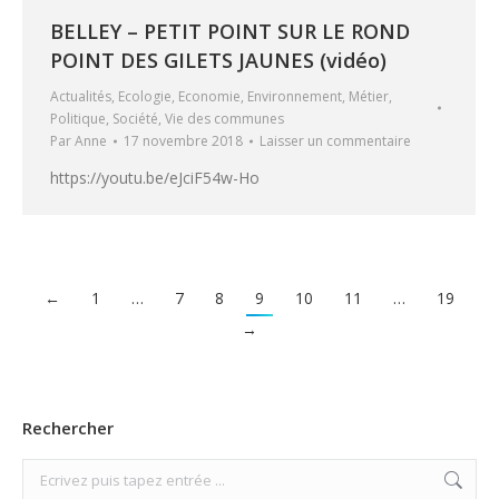
BELLEY – PETIT POINT SUR LE ROND
POINT DES GILETS JAUNES (vidéo)
Actualités
,
Ecologie
,
Economie
,
Environnement
,
Métier
,
Politique
,
Société
,
Vie des communes
Par
Anne
17 novembre 2018
Laisser un commentaire
https://youtu.be/eJciF54w-Ho
←
1
…
7
8
9
10
11
…
19
→
Rechercher
Search: