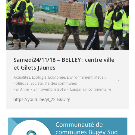
Samedi24/11/18 – BELLEY : centre ville
et Gilets Jaunes
Actualités
,
Ecologie
,
Economie
,
Environnement
,
Métier
,
Politique
,
Société
,
Vie des communes
Par
Anne
24 novembre 2018
Laisser un commentaire
https://youtu.be/yl_22-B6U2g