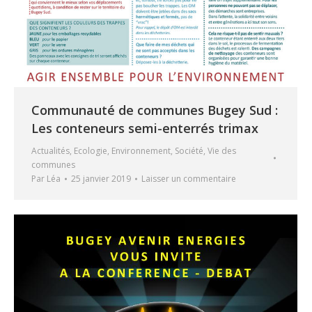
Communauté de communes Bugey Sud :
Les conteneurs semi-enterrés trimax
Actualités
,
Ecologie
,
Environnement
,
Société
,
Vie des
communes
Par
Léa
25 janvier 2019
Laisser un commentaire