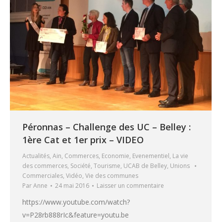
Péronnas – Challenge des UC – Belley :
1ère Cat et 1er prix – VIDEO
Actualités
,
Ain
,
Commerces
,
Economie
,
Evenementiel
,
La vie
des commerces
,
Société
,
Tourisme
,
UCAB de Belley
,
Unions
Commerciales
,
Vidéo
,
Vie des communes
Par
Anne
24 mai 2016
Laisser un commentaire
https://www.youtube.com/watch?
v=P28rb888rIc&feature=youtu.be