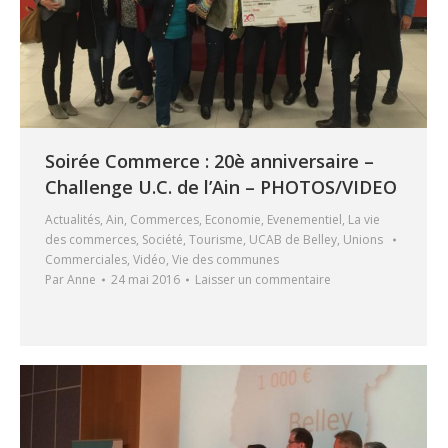
Soirée Commerce : 20è anniversaire –
Challenge U.C. de l’Ain – PHOTOS/VIDEO
Actualités
,
Ain
,
Commerces
,
Economie
,
Evenementiel
,
La vie
des commerces
,
Société
,
Tourisme
,
UCAB de Belley
,
Unions
Commerciales
,
Vidéo
,
Vie des communes
Par
Anne
24 mai 2016
Laisser un commentaire