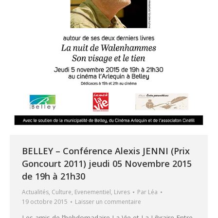
BELLEY – Conférence Alexis JENNI (Prix
Goncourt 2011) jeudi 05 Novembre 2015
de 19h à 21h30
Actualités
,
Culture
,
Evenementiel
,
Livres
Par
Léa
19 octobre 2015
Laisser un commentaire
Les amis de l’hebdomadaire La Vie et La Libraire Entre