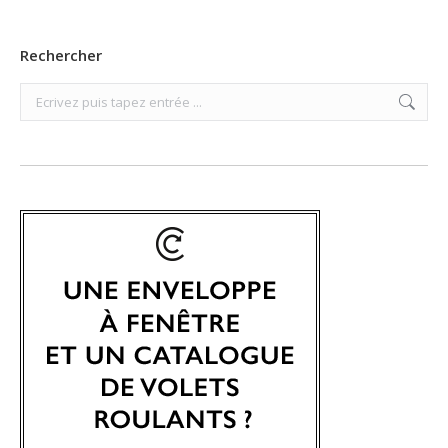
Rechercher
Search: