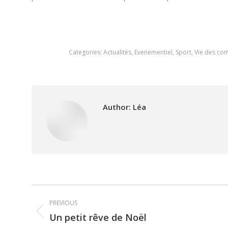
Categories:
Actualités
,
Evenementiel
,
Sport
,
Vie des c
Author:
Léa
Post
PREVIOUS
navigation
Un petit rêve de Noël
Previous