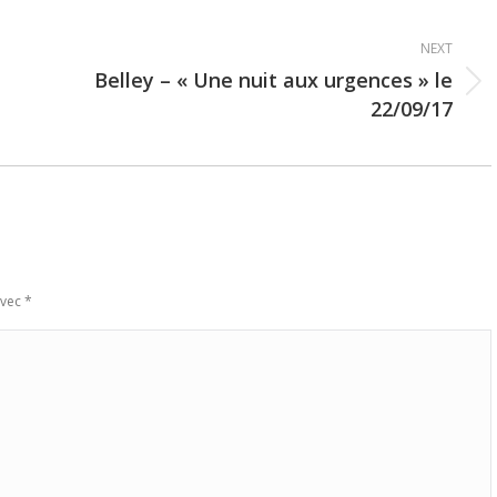
NEXT
Belley – « Une nuit aux urgences » le
Next
22/09/17
post:
avec
*