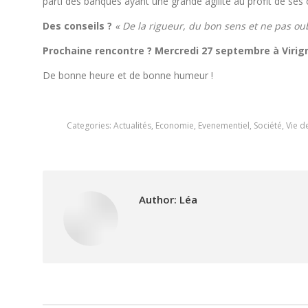
parti des banques ayant une grande agilité au profit de ses c
Des conseils ?
« De la rigueur, du bon sens et ne pas oub
Prochaine rencontre ? Mercredi 27 septembre à Virign
De bonne heure et de bonne humeur !
Categories:
Actualités
,
Economie
,
Evenementiel
,
Société
,
Vie 
Author:
Léa