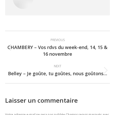
Post
PREVIOUS
navigation
CHAMBERY – Vos rdvs du week-end, 14, 15 &
Previous
16 novembre
post:
NEXT
Belley – Je goûte, tu goûtes, nous goûtons…
Next
post:
Laisser un commentaire
Votre adresse e-mail ne sera pas publiée Champs requis marqués avec