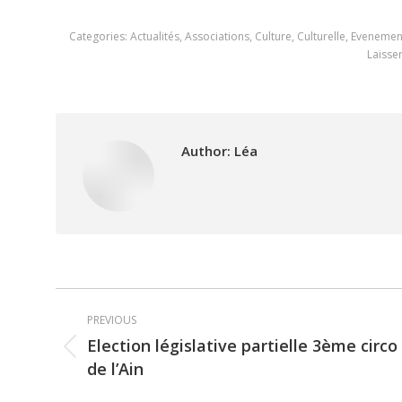
Categories:
Actualités
,
Associations
,
Culture
,
Culturelle
,
Evenement
Laisse
Author:
Léa
Post
PREVIOUS
navigation
Election législative partielle 3ème circo
Previous
de l’Ain
post: