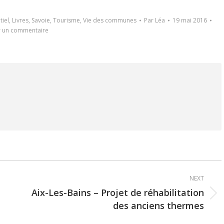
iel
,
Livres
,
Savoie
,
Tourisme
,
Vie des communes
Par
Léa
19 mai 2016
r un commentaire
NEXT
Aix-Les-Bains – Projet de réhabilitation
Next
des anciens thermes
post: