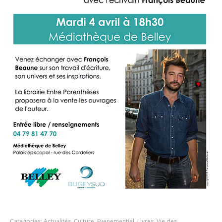
Categories:
Actualités
,
Culture
,
Evenementiel
,
Livres
,
Vie des