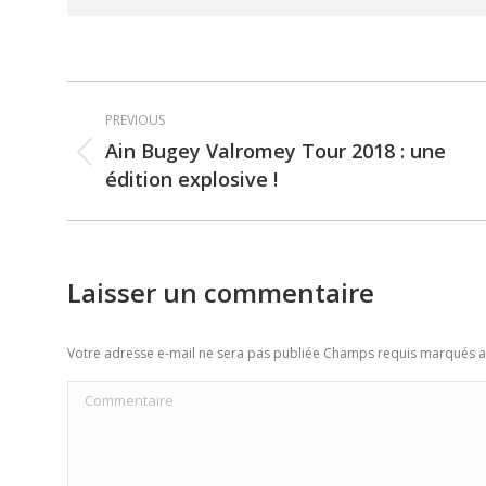
Post
PREVIOUS
navigation
Ain Bugey Valromey Tour 2018 : une
Previous
édition explosive !
post:
Laisser un commentaire
Votre adresse e-mail ne sera pas publiée Champs requis marqués 
Commentaire