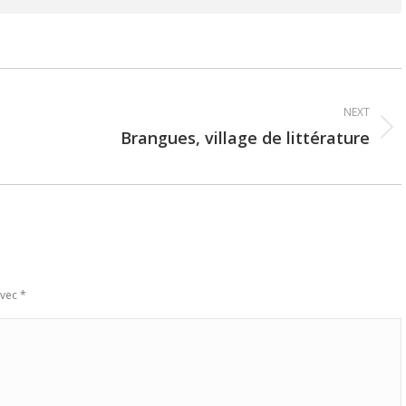
NEXT
Brangues, village de littérature
Next
post:
avec
*