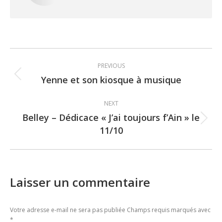
Post
PREVIOUS
navigation
Yenne et son kiosque à musique
Previous
post:
NEXT
Belley – Dédicace « J’ai toujours f’Ain » le
Next
11/10
post:
Laisser un commentaire
Votre adresse e-mail ne sera pas publiée Champs requis marqués avec
*