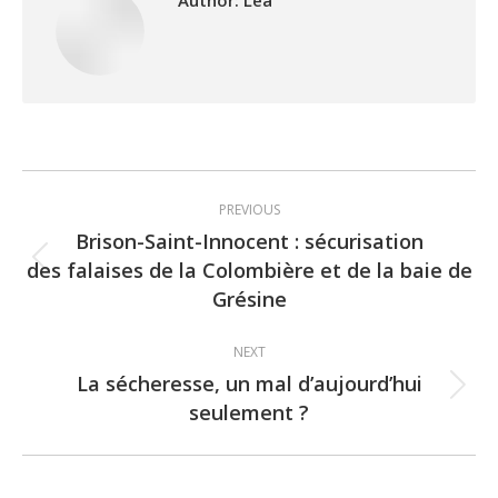
Author:
Léa
Post
PREVIOUS
navigation
Brison-Saint-Innocent : sécurisation
des falaises de la Colombière et de la baie de
Previous
Grésine
post:
NEXT
La sécheresse, un mal d’aujourd’hui
Next
seulement ?
post: