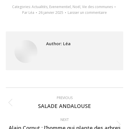
Categories:
Actualités
,
Evenementiel
,
Noël
,
Vie des communes
Par
Léa
26 janvier 2025
Laisser un commentaire
Author:
Léa
Post
PREVIOUS
navigation
SALADE ANDALOUSE
Previous
post:
NEXT
Alain Cornut : l’homme qui plante des arbres
Next