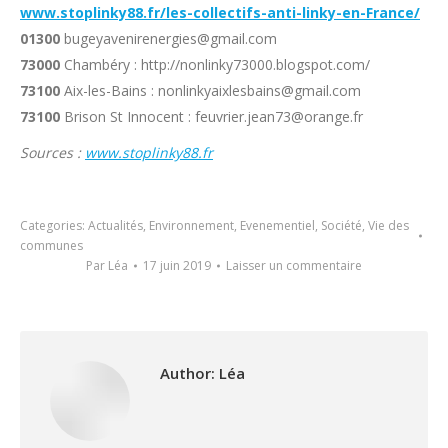
www.stoplinky88.fr/les-collectifs-anti-linky-en-France/
01300
bugeyavenirenergies@gmail.com
73000
Chambéry : http://nonlinky73000.blogspot.com/
73100
Aix-les-Bains : nonlinkyaixlesbains@gmail.com
73100
Brison St Innocent : feuvrier.jean73@orange.fr
Sources :
www.stoplinky88.fr
Categories:
Actualités
,
Environnement
,
Evenementiel
,
Société
,
Vie des
communes
Par
Léa
17 juin 2019
Laisser un commentaire
Author:
Léa