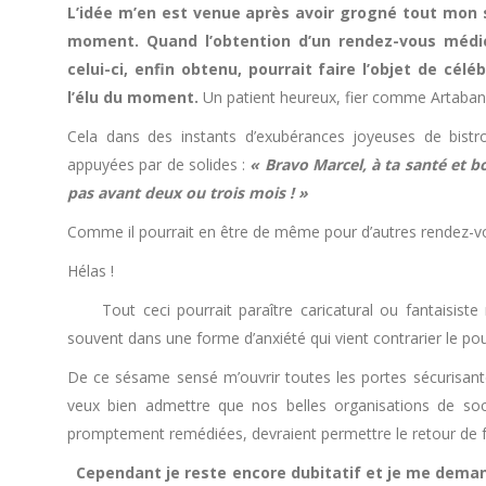
L’idée m’en est venue après avoir grogné tout mon s
moment. Quand l’obtention d’un rendez-vous médica
celui-ci, enfin obtenu, pourrait faire l’objet de cél
l’élu du moment.
Un patient heureux, fier comme Artaban 
Cela dans des instants d’exubérances joyeuses de bistrot
appuyées par de solides :
« Bravo Marcel, à ta santé et b
pas avant deux ou trois mois ! »
Comme il pourrait en être de même pour d’autres rendez-vou
Hélas !
Tout ceci pourrait paraître caricatural ou fantaisiste
souvent dans une forme d’anxiété qui vient contrarier le pou
De ce sésame sensé m’ouvrir toutes les portes sécurisante
veux bien admettre que nos belles organisations de soci
promptement remédiées, devraient permettre le retour de f
Cependant je reste encore dubitatif et je me deman