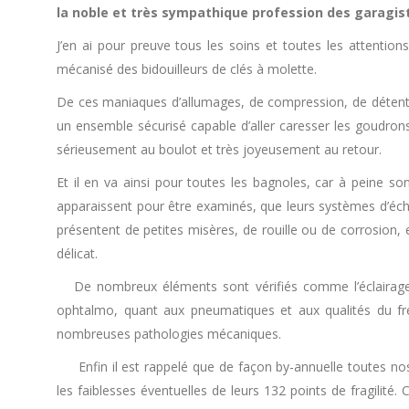
la noble et très sympathique profession des garagis
J’en ai pour preuve tous les soins et toutes les attention
mécanisé des bidouilleurs de clés à molette.
De ces maniaques d’allumages, de compression, de détentes
un ensemble sécurisé capable d’aller caresser les goudron
sérieusement au boulot et très joyeusement au retour.
Et il en va ainsi pour toutes les bagnoles, car à peine so
apparaissent pour être examinés, que leurs systèmes d’éch
présentent de petites misères, de rouille ou de corrosion, e
délicat.
De nombreux éléments sont vérifiés comme l’éclairage 
ophtalmo, quant aux pneumatiques et aux qualités du frein
nombreuses pathologies mécaniques.
Enfin il est rappelé que de façon by-annuelle toutes nos
les faiblesses éventuelles de leurs 132 points de fragilité.