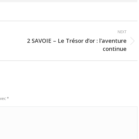
NEXT
2 SAVOIE – Le Trésor d’or : l’aventure
Next
continue
post:
avec
*