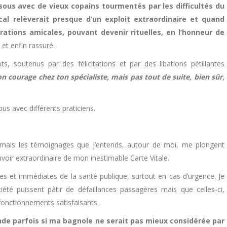
ous avec de vieux copains tourmentés par les difficultés du
l relèverait presque d’un exploit extraordinaire et quand
ébrations amicales, pouvant devenir rituelles, en l’honneur de
et enfin rassuré.
s, soutenus par des félicitations et par des libations pétillantes
on courage chez ton spécialiste, mais pas tout de suite, bien sûr,
s avec différents praticiens.
 mais les témoignages que j’entends, autour de moi, me plongent
voir extraordinaire de mon inestimable Carte Vitale.
s et immédiates de la santé publique, surtout en cas d’urgence. Je
été puissent pâtir de défaillances passagères mais que celles-ci,
onctionnements satisfaisants.
de parfois si ma bagnole ne serait pas mieux considérée par