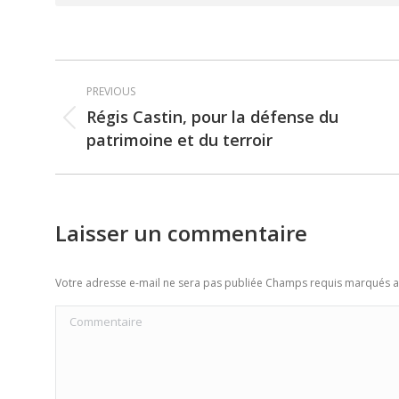
Post
PREVIOUS
navigation
Régis Castin, pour la défense du
Previous
patrimoine et du terroir
post:
Laisser un commentaire
Votre adresse e-mail ne sera pas publiée Champs requis marqués 
Commentaire