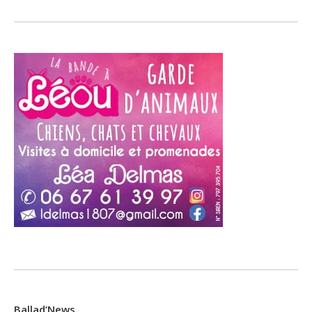
Ballad’News