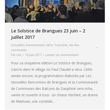
Le Solstice de Brangues 23 juin – 2
juillet 2017
Actualités
,
Evenementiel
,
Isère
,
Tourisme
,
Vie des
communes
Par
Léa
16 juin 2017
Laisser un commentaire
Pour sa cinquième édition Le Solstice de Brangues,
s’ancre dans le village où Paul Claudel a vécu. Cette
année encore, la programmation élaborée par Les
Nouvelles Rencontres de Brangues et la Communauté
de Communes des Balcons du Dauphiné sera riche,
variée et ouverte à tous : un chœur d’enfant, un drame
de Marlowe, une comédie…