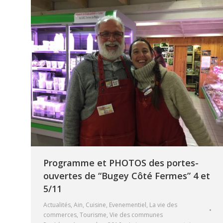
Programme et PHOTOS des portes-
ouvertes de “Bugey Côté Fermes” 4 et
5/11
Actualités
,
Ain
,
Cuisine
,
Evenementiel
,
La vie des
commerces
,
Tourisme
,
Vie des communes