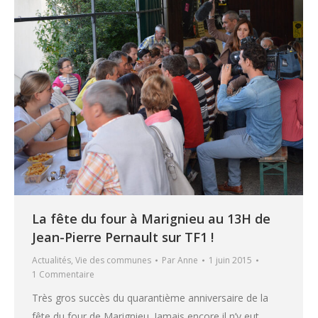
La fête du four à Marignieu au 13H de
Jean-Pierre Pernault sur TF1 !
Actualités
,
Vie des communes
Par
Anne
1 juin 2015
1 Commentaire
Très gros succès du quarantième anniversaire de la
fête du four de Marignieu. Jamais encore il n’y eut