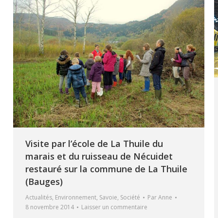
Visite par l’école de La Thuile du
marais et du ruisseau de Nécuidet
restauré sur la commune de La Thuile
(Bauges)
Actualités
,
Environnement
,
Savoie
,
Société
Par
Anne
8 novembre 2014
Laisser un commentaire