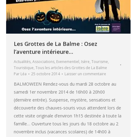
Les Grottes de La Balme : Osez
l’aventure intérieure…
Actualités
,
Associations
,
Evenementiel
,
Isère
,
Tourisme
,
Touristique
,
Tous les articles des Grottes de La Balme
Par
Léa
25 octobre 2014
Laisser un commentaire
BALMOWEEN Rendez-vous du mardi 28 octobre au
samedi 1er novembre 2014 de 16h00 à 20h00
(dernière entrée). Suspense, mystère, sensations et
découverte des chauves-souris vous attendent lors de
cette visite originale d’environ 1h15 destinée à toute la
famille… Ouverture tous les jours du 18 octobre au 2
novembre inclus (vacances scolaires) de 14h00 à