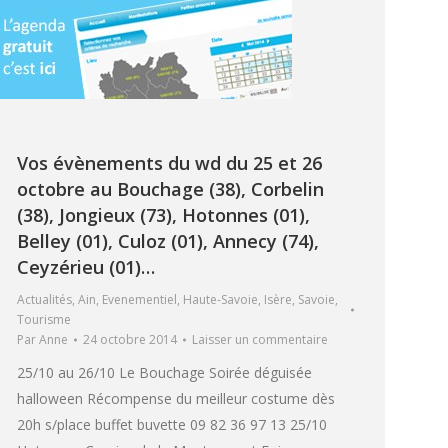
Vos évènements du wd du 25 et 26
octobre au Bouchage (38), Corbelin
(38), Jongieux (73), Hotonnes (01),
Belley (01), Culoz (01), Annecy (74),
Ceyzérieu (01)…
Actualités
,
Ain
,
Evenementiel
,
Haute-Savoie
,
Isère
,
Savoie
,
Tourisme
Par
Anne
24 octobre 2014
Laisser un commentaire
25/10 au 26/10 Le Bouchage Soirée déguisée
halloween Récompense du meilleur costume dès
20h s/place buffet buvette 09 82 36 97 13 25/10