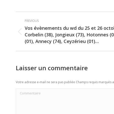
Post
PREVIOUS
navigation
Vos évènements du wd du 25 et 26 octo
Corbelin (38), Jongieux (73), Hotonnes (01
Previous
(01), Annecy (74), Ceyzérieu (01)…
post:
Laisser un commentaire
Votre adresse e-mail ne sera pas publiée Champs requis marqués 
Commentaire