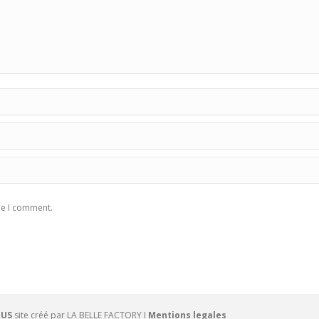
me I comment.
OUS
site créé par
LA BELLE FACTORY
I
Mentions legales