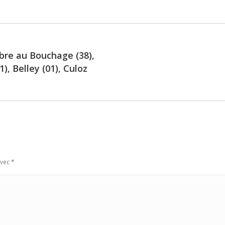
bre au Bouchage (38),
), Belley (01), Culoz
Next
post:
avec
*