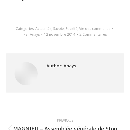
Categories:
Actualités
,
Savoie
,
Société
,
Vie des communes
Par
Anays
12 novembre 2014
2 Commentaires
Author:
Anays
Post
PREVIOUS
navigation
MAGNIEU – Assemblée générale de Stop