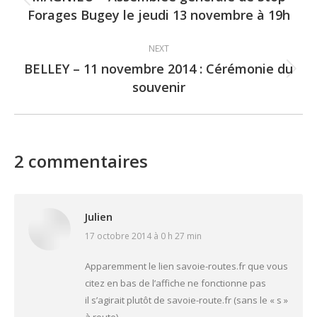
Previous
Forages Bugey le jeudi 13 novembre à 19h
post:
NEXT
BELLEY – 11 novembre 2014 : Cérémonie du
Next
souvenir
post:
2 commentaires
Julien
17 octobre 2014 à 0 h 27 min
says:
Apparemment le lien savoie-routes.fr que vous
citez en bas de l’affiche ne fonctionne pas
il s’agirait plutôt de savoie-route.fr (sans le « s »
à route).