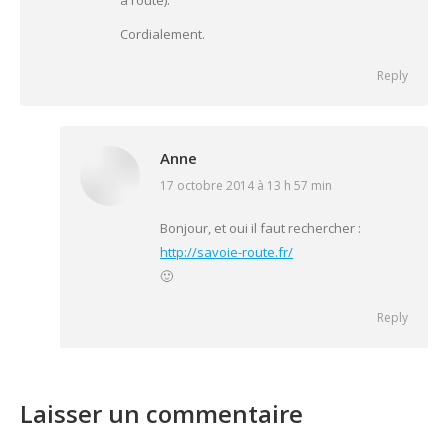
Cordialement.
Reply
Anne
17 octobre 2014 à 13 h 57 min
says:
Bonjour, et oui il faut rechercher :
http://savoie-route.fr/
🙂
Reply
Laisser un commentaire